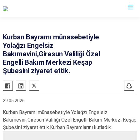
Giresun
Kurban Bayramı münasebetiyle
Yolağzı Engelsiz
Alucra
Görele
Bakımevini,Giresun Valiliği Özel
Bulancak
Güce
Engelli Bakım Merkezi Keşap
Çamoluk
Keşap
Şubesini ziyaret ettik.
Çanakçı
Piraziz
Dereli
Şebinkarahisar
Doğankent
Tirebolu
29.05.2026
Espiye
Yağlıdere
Kurban Bayramı münasebetiyle Yolağzı Engelsiz
Eynesil
Bakımevini,Giresun Valiliği Özel Engelli Bakım Merkezi Keşap
Şubesini ziyaret ettik.Kurban Bayramlarını kutladık.