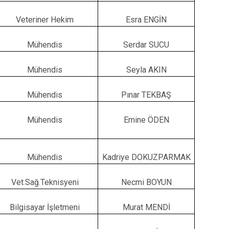
Doğankent
Veteriner Hekim
Esra ENGİN
Espiye
Eynesil
Mühendis
Serdar SUCU
Mühendis
Seyla AKIN
Mühendis
Pınar TEKBAŞ
Mühendis
Emine ÖDEN
Mühendis
Kadriye DOKUZPARMAK
Vet.Sağ.Teknisyeni
Necmi BOYUN
Bilgisayar İşletmeni
Murat MENDİ