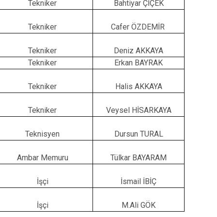
Tekniker
Bahtiyar ÇİÇEK
Tekniker
Cafer ÖZDEMİR
Tekniker
Deniz AKKAYA
Tekniker
Erkan BAYRAK
Tekniker
Halis AKKAYA
Tekniker
Veysel HİSARKAYA
Teknisyen
Dursun TURAL
Ambar Memuru
Tülkar BAYARAM
İşçi
İsmail İBİÇ
İşçi
M.Ali GÖK