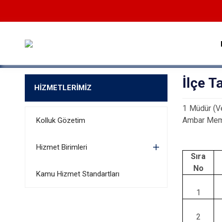
İlçe 
HİZMETLERİMİZ
1 Müdür (Ve
Ambar Memu
Kolluk Gözetim
Hizmet Birimleri
Sıra
No
Kamu Hizmet Standartları
1
2