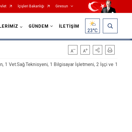
vlet
İçişleri Bakanlığı
Giresun
LERİMİZ
GÜNDEM
İLETİŞİM
23
°C
 1 Vet.Sağ.Teknisyeni, 1 Bilgisayar İşletmeni, 2 İşçi ve 1
Görele
Güce
Keşap
Piraziz
Şebinkarahisar