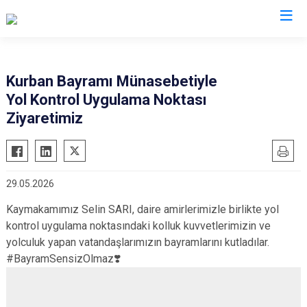
Giresun
Kurban Bayramı Münasebetiyle
Yol Kontrol Uygulama Noktası
Alucra
Görele
Ziyaretimiz
Bulancak
Güce
Çamoluk
Keşap
Çanakçı
Piraziz
29.05.2026
Dereli
Şebinkarahisar
Kaymakamımız Selin SARI, daire amirlerimizle birlikte yol
Doğankent
Tirebolu
kontrol uygulama noktasındaki kolluk kuvvetlerimizin ve
Espiye
Yağlıdere
yolculuk yapan vatandaşlarımızın bayramlarını kutladılar.
Eynesil
#BayramSensizOlmaz❣️