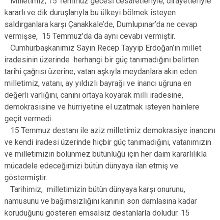
Milletimiz, 15 Temmuz gecesi cesaretleriyle, dirayetleriyle
kararlı ve dik duruşlarıyla bu ülkeyi bölmek isteyen
saldırganlara karşı Çanakkale’de, Dumlupınar’da ne cevap
vermişse, 15 Temmuz’da da aynı cevabı vermiştir.
Cumhurbaşkanımız Sayın Recep Tayyip Erdoğan’ın millet
iradesinin üzerinde herhangi bir güç tanımadığını belirten
tarihi çağrısı üzerine, vatan aşkıyla meydanlara akın eden
milletimiz, vatanı, ay yıldızlı bayrağı ve inancı uğruna en
değerli varlığını, canını ortaya koyarak milli iradesine,
demokrasisine ve hürriyetine el uzatmak isteyen hainlere
geçit vermedi.
15 Temmuz destanı ile aziz milletimiz demokrasiye inancını
ve kendi iradesi üzerinde hiçbir güç tanımadığını, vatanımızın
ve milletimizin bölünmez bütünlüğü için her daim kararlılıkla
mücadele edeceğimizi bütün dünyaya ilan etmiş ve
göstermiştir.
Tarihimiz, milletimizin bütün dünyaya karşı onurunu,
namusunu ve bağımsızlığını kanının son damlasına kadar
koruduğunu gösteren emsalsiz destanlarla doludur. 15