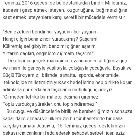
Temmuz 2016 gecesi de bu destanlardan biridir. Milletimiz,
iradesini gasp etmek isteyen, özgürlüğüne, bağımsızlığına
kast etmek isteyenlere karşı şerefli bir mücadele vermiştir.
“Ben ezelden beridir hür yaşadım, hür yaşarım.
Hangi çılgın bana zincir vuracakmış? Şaşarım!
Kükremiş sel gibiyim, bendimi çiğner, aşarım.
Yırtarım dağları, enginlere sığmam, taşarım.”
Dizelerinin gerçek manasının tezahüründen aldığımız güç
ve ilham ile genciyle yaşlısıyla, çoluğuyla çocuğuyla, Büyük ve
Güçlü Türkiyemizi bilimde, sanatta, sporda, ekonomide,
teknolojide milletimizin yüksek hedeflerine hep birlikte koşar
adımlarla gür sedalarla taşımanın mutluluğu içindeyiz.
“Girmeden tefrika bir millete, düşman giremez;
Toplu vurdukça yürekler, onu top sindiremez.”
Bu duygu ve düşüncelerle birlik ve beraberliğimizin sonsuza
kadar daim olması ve ülkemizin bu tür ihanetlerle bir daha
karşılaşmaması duasıyla, 15 Temmuz gecesi devletimizin
bekası için canlarını feda ederek şehadet şerbeti içen aziz