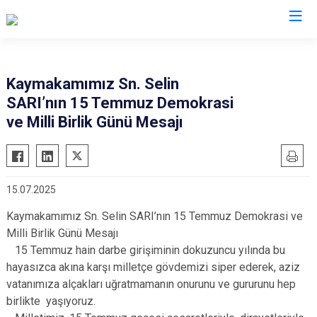
Giresun
Kaymakamımız Sn. Selin
SARI’nın 15 Temmuz Demokrasi
Alucra
Görele
ve Milli Birlik Günü Mesajı
Bulancak
Güce
Çamoluk
Keşap
Çanakçı
Piraziz
15.07.2025
Dereli
Şebinkarahisar
Kaymakamımız Sn. Selin SARI’nın 15 Temmuz Demokrasi ve
Doğankent
Tirebolu
Milli Birlik Günü Mesajı
Espiye
Yağlıdere
15 Temmuz hain darbe girişiminin dokuzuncu yılında bu
Eynesil
hayasızca akına karşı milletçe gövdemizi siper ederek, aziz
vatanımıza alçakları uğratmamanın onurunu ve gururunu hep
birlikte yaşıyoruz.