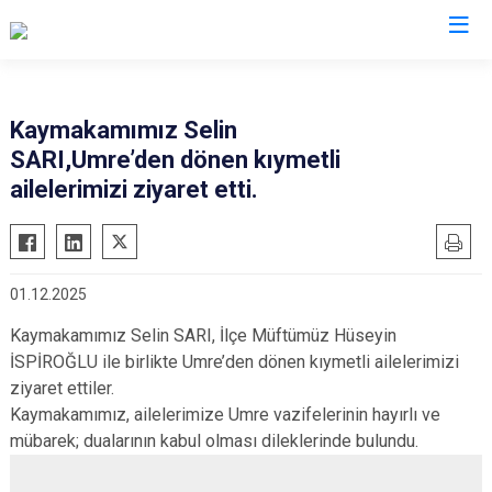
Giresun
Kaymakamımız Selin
SARI,Umre’den dönen kıymetli
Alucra
Görele
ailelerimizi ziyaret etti.
Bulancak
Güce
Çamoluk
Keşap
Çanakçı
Piraziz
01.12.2025
Dereli
Şebinkarahisar
Kaymakamımız Selin SARI, İlçe Müftümüz Hüseyin
Doğankent
Tirebolu
İSPİROĞLU ile birlikte Umre’den dönen kıymetli ailelerimizi
Espiye
Yağlıdere
ziyaret ettiler.
Eynesil
Kaymakamımız, ailelerimize Umre vazifelerinin hayırlı ve
mübarek; dualarının kabul olması dileklerinde bulundu.