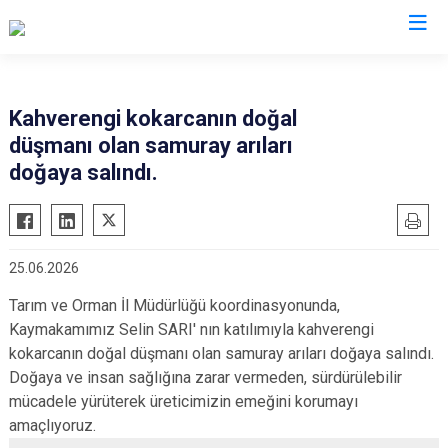
Giresun
Kahverengi kokarcanın doğal
düşmanı olan samuray arıları
Alucra
Görele
doğaya salındı.
Bulancak
Güce
Çamoluk
Keşap
Çanakçı
Piraziz
25.06.2026
Dereli
Şebinkarahisar
Tarım ve Orman İl Müdürlüğü koordinasyonunda,
Doğankent
Tirebolu
Kaymakamımız Selin SARI' nın katılımıyla kahverengi
Espiye
Yağlıdere
kokarcanın doğal düşmanı olan samuray arıları doğaya salındı.
Eynesil
Doğaya ve insan sağlığına zarar vermeden, sürdürülebilir
mücadele yürüterek üreticimizin emeğini korumayı
amaçlıyoruz.