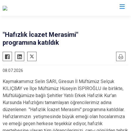
Giresun
"Hafızlık İcazet Merasimi"
programına katıldık
Alucra
Görele
Bulancak
Güce
Çamoluk
Keşap
08.07.2026
Çanakçı
Piraziz
Kaymakamımız Selin SARI, Giresun İl Müftümüz Selçuk
Dereli
Şebinkarahisar
KILIÇBAY ve İlçe Müftümüz Hüseyin İSPİROĞLU ile birlikte,
Doğankent
Tirebolu
Müftülüğümüze bağlı Şehitler Yatılı Erkek Hafızlık Kur'an
Espiye
Yağlıdere
Kursunda Hafızlığını tamamlayan öğrencilerimiz adına
Eynesil
düzenlenen "Hafızlık İcazet Merasimi" programına katıldılar.
Hafızlarımızın yetişmesinde büyük emeği olan hocalarımıza
ve emeği geçen herkese teşekkür ediyor, hafızlık
mertebesine ulaşan tüm öğrencilerimizi can-ı gönülden tebrik