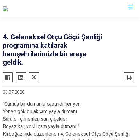
Giresun
4. Geleneksel Otçu Göçü Şenliği
programına katılarak
Alucra
Görele
hemşehrilerimizle bir araya
Bulancak
Güce
geldik.
Çamoluk
Keşap
Çanakçı
Piraziz
Dereli
Şebinkarahisar
06.07.2026
Doğankent
Tirebolu
"Gümüş bir dumanla kapandı her yer;
Espiye
Yağlıdere
Yer ve gök bu akşam yayla dumanı;
Eynesil
Sürüler, çimenler, sarı çiçekler,
Beyaz kar, yeşil çam yayla dumanı!"
Kırboğazı’nda düzenlenen 4. Geleneksel Otçu Göçü Şenliği